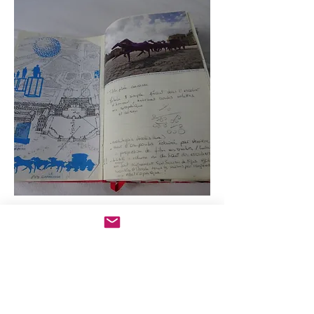
Architectes:
Niemeyer - Gehry - Le Corbusier - Zaha
Hadid - Ricciotti - Ando - Calatrava-
Ingels...
Designers:
Ron Arad - Marc Newson - Campana -